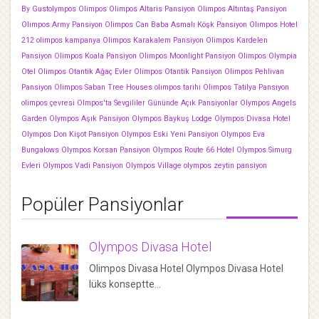
By Gustolympos
Olimpos
Olimpos Altaris Pansiyon
Olimpos Altıntaş Pansiyon
Olimpos Army Pansiyon
Olimpos Can Baba Asmalı Köşk Pansiyon
Olimpos Hotel
212
olimpos kampanya
Olimpos Karakalem Pansiyon
Olimpos Kardelen
Pansiyon
Olimpos Koala Pansiyon
Olimpos Moonlight Pansiyon
Olimpos Olympia
Otel
Olimpos Otantik Ağaç Evler
Olimpos Otantik Pansiyon
Olimpos Pehlivan
Pansiyon
Olimpos Saban Tree Houses
olimpos tarihi
Olimpos Tatilya Pansiyon
olimpos çevresi
Olmpos'ta Sevgililer Gününde Açık Pansiyonlar
Olympos Angels
Garden
Olympos Aşık Pansiyon
Olympos Baykuş Lodge
Olympos Divasa Hotel
Olympos Don Kişot Pansiyon
Olympos Eski Yeni Pansiyon
Olympos Eva
Bungalows
Olympos Korsan Pansiyon
Olympos Route 66 Hotel
Olympos Simurg
Evleri
Olympos Vadi Pansiyon
Olympos Village
olympos zeytin pansiyon
Popüler Pansiyonlar
Olympos Divasa Hotel
Olimpos Divasa Hotel Olympos Divasa Hotel
lüks konseptte…