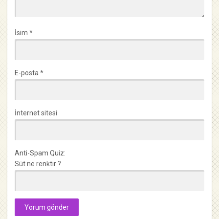
İsim
*
E-posta
*
İnternet sitesi
Anti-Spam Quiz:
Süt ne renktir ?