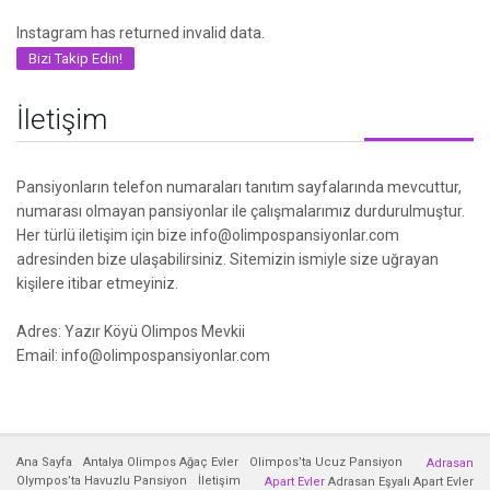
Instagram has returned invalid data.
Bizi Takip Edin!
İletişim
Pansiyonların telefon numaraları tanıtım sayfalarında mevcuttur,
numarası olmayan pansiyonlar ile çalışmalarımız durdurulmuştur.
Her türlü iletişim için bize info@olimpospansiyonlar.com
adresinden bize ulaşabilirsiniz. Sitemizin ismiyle size uğrayan
kişilere itibar etmeyiniz.
Adres: Yazır Köyü Olimpos Mevkii
Email: info@olimpospansiyonlar.com
Ana Sayfa
Antalya Olimpos Ağaç Evler
Olimpos’ta Ucuz Pansiyon
Adrasan
Olympos’ta Havuzlu Pansiyon
İletişim
Apart Evler
Adrasan Eşyalı Apart Evler