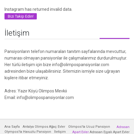
Instagram has returned invalid data.
Bizi Takip Edin!
İletişim
Pansiyonların telefon numaraları tanıtım sayfalarında mevcuttur,
numarası olmayan pansiyonlar ile çalışmalarımız durdurulmuştur.
Her türlü iletişim için bize info@olimpospansiyonlar.com
adresinden bize ulaşabilirsiniz. Sitemizin ismiyle size uğrayan
kişilere itibar etmeyiniz.
Adres: Yazır Köyü Olimpos Mevkii
Email: info@olimpospansiyonlar.com
Ana Sayfa
Antalya Olimpos Ağaç Evler
Olimpos’ta Ucuz Pansiyon
Adrasan
Olympos’ta Havuzlu Pansiyon
İletişim
Apart Evler
Adrasan Eşyalı Apart Evler