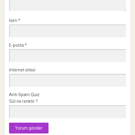
İsim
*
E-posta
*
İnternet sitesi
Anti-Spam Quiz:
Süt ne renktir ?