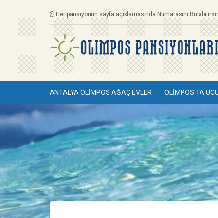
Her pansiyonun sayfa açıklamasında Numarasını Bulabilirsin
ANTALYA OLIMPOS AĞAÇ EVLER
OLIMPOS’TA UC