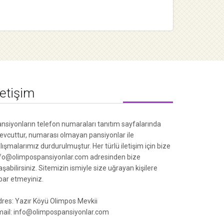
letişim
nsiyonların telefon numaraları tanıtım sayfalarında
vcuttur, numarası olmayan pansiyonlar ile
lışmalarımız durdurulmuştur. Her türlü iletişim için bize
fo@olimpospansiyonlar.com adresinden bize
aşabilirsiniz. Sitemizin ismiyle size uğrayan kişilere
ibar etmeyiniz.
res: Yazır Köyü Olimpos Mevkii
ail: info@olimpospansiyonlar.com