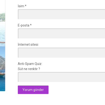
İsim
*
E-posta
*
İnternet sitesi
Anti-Spam Quiz:
Süt ne renktir ?