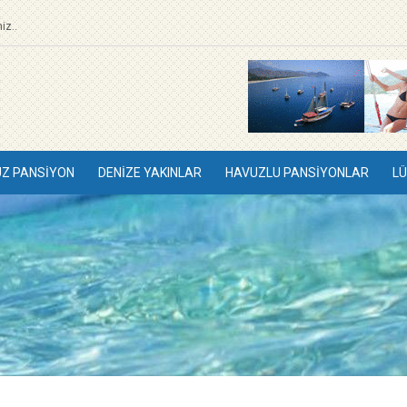
iz..
UZ PANSIYON
DENIZE YAKINLAR
HAVUZLU PANSIYONLAR
LÜ