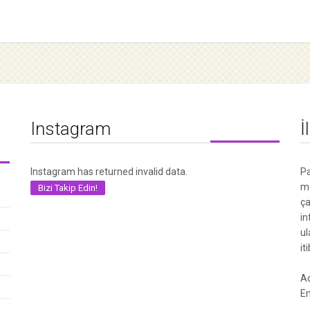
Instagram
İ
Instagram has returned invalid data.
Pa
me
Bizi Takip Edin!
ça
in
ul
it
Ad
Em