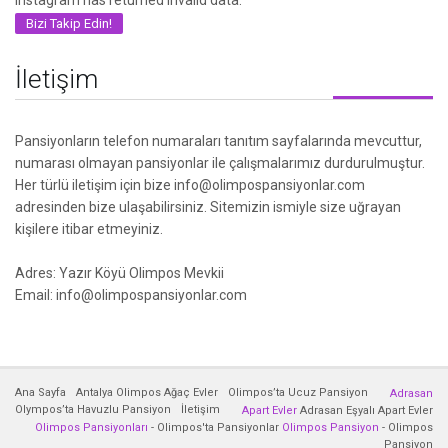
Instagram has returned invalid data.
Bizi Takip Edin!
İletişim
Pansiyonların telefon numaraları tanıtım sayfalarında mevcuttur,
numarası olmayan pansiyonlar ile çalışmalarımız durdurulmuştur.
Her türlü iletişim için bize info@olimpospansiyonlar.com
adresinden bize ulaşabilirsiniz. Sitemizin ismiyle size uğrayan
kişilere itibar etmeyiniz.
Adres: Yazır Köyü Olimpos Mevkii
Email: info@olimpospansiyonlar.com
Ana Sayfa
Antalya Olimpos Ağaç Evler
Olimpos’ta Ucuz Pansiyon
Adrasan
Olympos’ta Havuzlu Pansiyon
İletişim
Apart Evler
Adrasan Eşyalı Apart Evler
Olimpos Pansiyonları
- Olimpos'ta Pansiyonlar
Olimpos Pansiyon
- Olimpos
Pansiyon