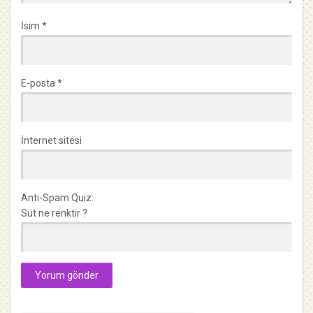
İsim
*
E-posta
*
İnternet sitesi
Anti-Spam Quiz:
Süt ne renktir ?