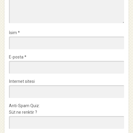
İsim
*
E-posta
*
İnternet sitesi
Anti-Spam Quiz:
Süt ne renktir ?