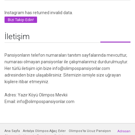
Instagram has returned invalid data.
Bizi Takip Edin!
İletişim
Pansiyonların telefon numaraları tanıtım sayfalarında mevcuttur,
numarası olmayan pansiyonlar ile çalışmalarımız durdurulmuştur.
Her türlü iletişim için bize info@olimpospansiyonlar.com
adresinden bize ulaşabilirsiniz. Sitemizin ismiyle size uğrayan
kişilere itibar etmeyiniz.
Adres: Yazır Köyü Olimpos Mevkii
Email: info@olimpospansiyonlar.com
Ana Sayfa
Antalya Olimpos Ağaç Evler
Olimpos’ta Ucuz Pansiyon
Adrasan