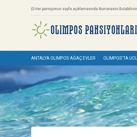
Her pansiyonun sayfa açıklamasında Numarasını Bulabilirsin
ANTALYA OLIMPOS AĞAÇ EVLER
OLIMPOS’TA UC