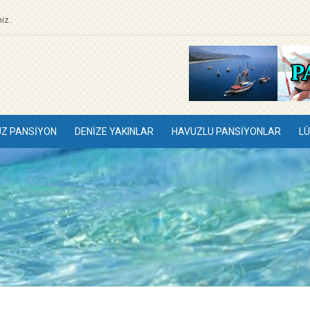
iz..
UZ PANSIYON
DENIZE YAKINLAR
HAVUZLU PANSIYONLAR
LÜ