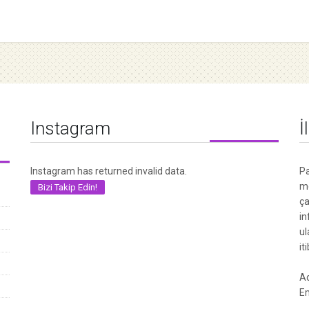
Instagram
İ
Instagram has returned invalid data.
Pa
me
Bizi Takip Edin!
ça
in
ul
it
Ad
Em