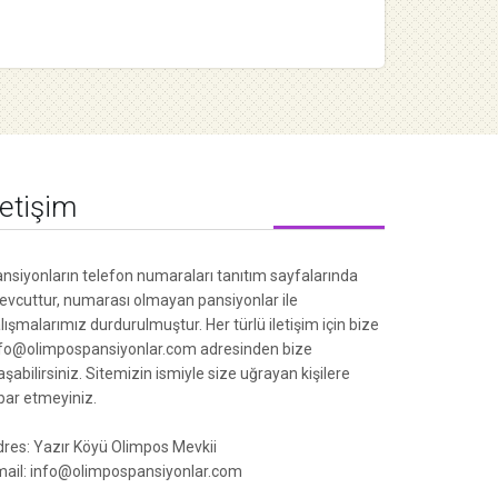
letişim
nsiyonların telefon numaraları tanıtım sayfalarında
vcuttur, numarası olmayan pansiyonlar ile
lışmalarımız durdurulmuştur. Her türlü iletişim için bize
fo@olimpospansiyonlar.com adresinden bize
aşabilirsiniz. Sitemizin ismiyle size uğrayan kişilere
ibar etmeyiniz.
res: Yazır Köyü Olimpos Mevkii
ail: info@olimpospansiyonlar.com