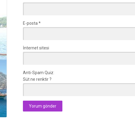
E-posta
*
İnternet sitesi
Anti-Spam Quiz:
Süt ne renktir ?