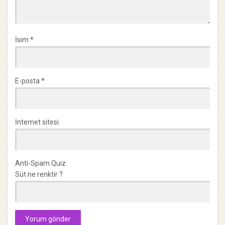
İsim
*
E-posta
*
İnternet sitesi
Anti-Spam Quiz:
Süt ne renktir ?