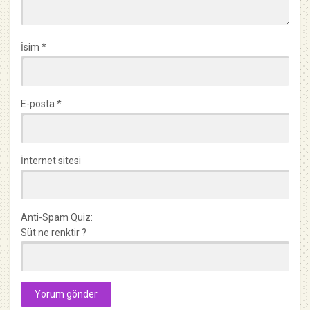
İsim
*
E-posta
*
İnternet sitesi
Anti-Spam Quiz:
Süt ne renktir ?