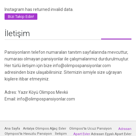
Instagram has returned invalid data.
Bizi Takip Edin!
İletişim
Pansiyonların telefon numaraları tanıtım sayfalarında mevcuttur,
numarası olmayan pansiyonlar ile çalışmalarımız durdurulmuştur.
Her türlü iletişim için bize info@olimpospansiyonlar.com
adresinden bize ulaşabilirsiniz. Sitemizin ismiyle size uğrayan
kişilere itibar etmeyiniz.
Adres: Yazır Köyü Olimpos Mevkii
Email: info@olimpospansiyonlar.com
Ana Sayfa
Antalya Olimpos Ağaç Evler
Olimpos’ta Ucuz Pansiyon
Adrasan
Olympos’ta Havuzlu Pansiyon
İletişim
Apart Evler
Adrasan Eşyalı Apart Evler