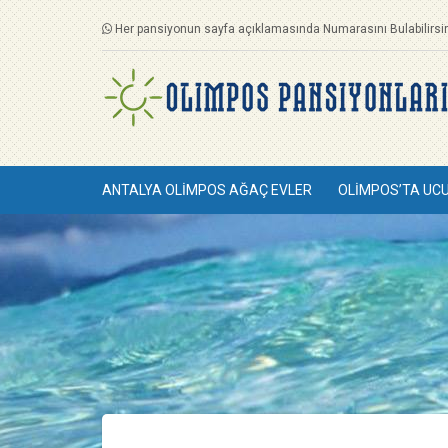
Her pansiyonun sayfa açıklamasında Numarasını Bulabilirsin
ANTALYA OLIMPOS AĞAÇ EVLER
OLIMPOS’TA UC