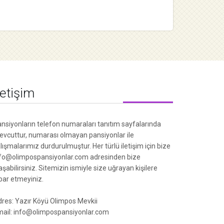
letişim
nsiyonların telefon numaraları tanıtım sayfalarında
vcuttur, numarası olmayan pansiyonlar ile
lışmalarımız durdurulmuştur. Her türlü iletişim için bize
fo@olimpospansiyonlar.com adresinden bize
aşabilirsiniz. Sitemizin ismiyle size uğrayan kişilere
ibar etmeyiniz.
res: Yazır Köyü Olimpos Mevkii
ail: info@olimpospansiyonlar.com