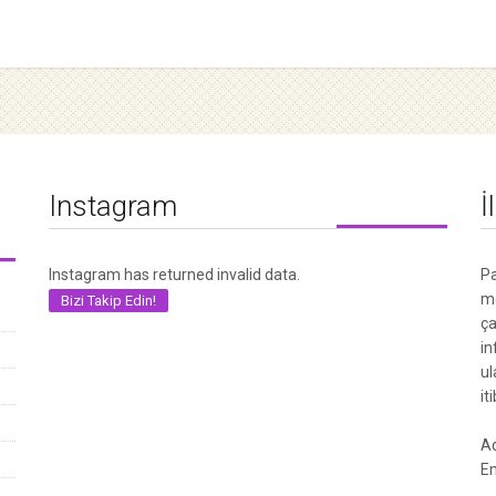
Instagram
İ
Instagram has returned invalid data.
Pa
me
Bizi Takip Edin!
ça
in
ul
it
Ad
Em