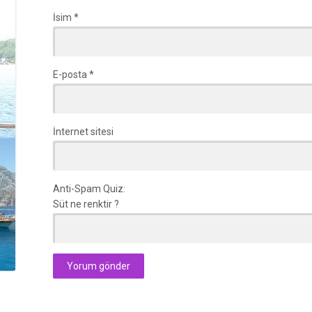
İsim
*
E-posta
*
İnternet sitesi
Anti-Spam Quiz:
Süt ne renktir ?