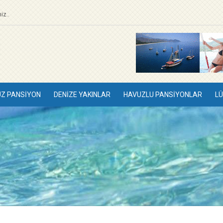
iz..
UZ PANSIYON
DENIZE YAKINLAR
HAVUZLU PANSIYONLAR
LÜ