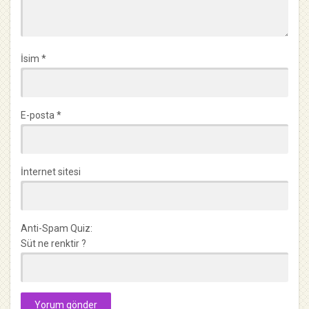
İsim
*
E-posta
*
İnternet sitesi
Anti-Spam Quiz:
Süt ne renktir ?