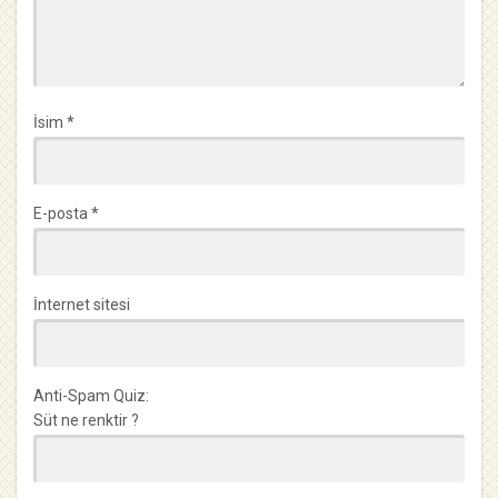
İsim
*
E-posta
*
İnternet sitesi
Anti-Spam Quiz:
Süt ne renktir ?