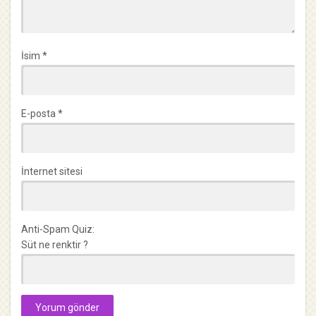
İsim
*
E-posta
*
İnternet sitesi
Anti-Spam Quiz:
Süt ne renktir ?