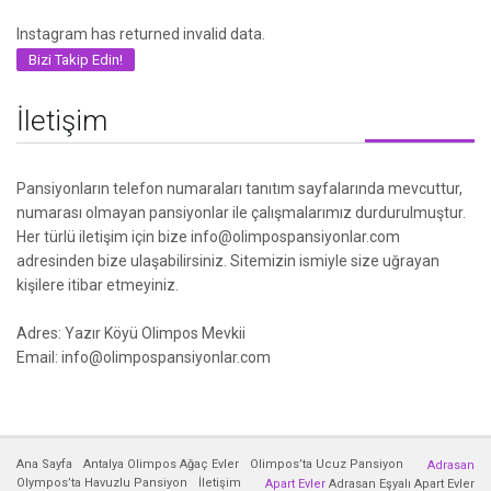
Instagram has returned invalid data.
Bizi Takip Edin!
İletişim
Pansiyonların telefon numaraları tanıtım sayfalarında mevcuttur,
numarası olmayan pansiyonlar ile çalışmalarımız durdurulmuştur.
Her türlü iletişim için bize info@olimpospansiyonlar.com
adresinden bize ulaşabilirsiniz. Sitemizin ismiyle size uğrayan
kişilere itibar etmeyiniz.
Adres: Yazır Köyü Olimpos Mevkii
Email: info@olimpospansiyonlar.com
Ana Sayfa
Antalya Olimpos Ağaç Evler
Olimpos’ta Ucuz Pansiyon
Adrasan
Olympos’ta Havuzlu Pansiyon
İletişim
Apart Evler
Adrasan Eşyalı Apart Evler