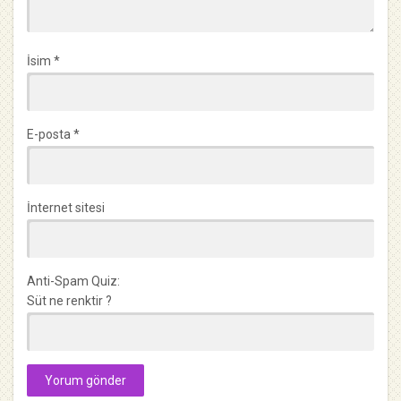
İsim
*
E-posta
*
İnternet sitesi
Anti-Spam Quiz:
Süt ne renktir ?