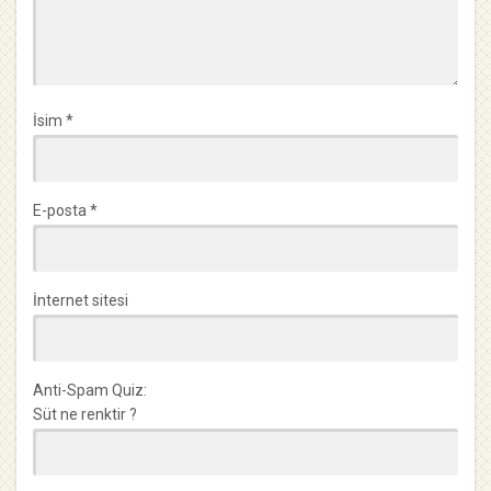
İsim
*
E-posta
*
İnternet sitesi
Anti-Spam Quiz:
Süt ne renktir ?