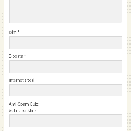
İsim
*
E-posta
*
İnternet sitesi
Anti-Spam Quiz:
Süt ne renktir ?