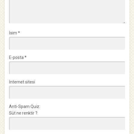
İsim
*
E-posta
*
İnternet sitesi
Anti-Spam Quiz:
Süt ne renktir ?