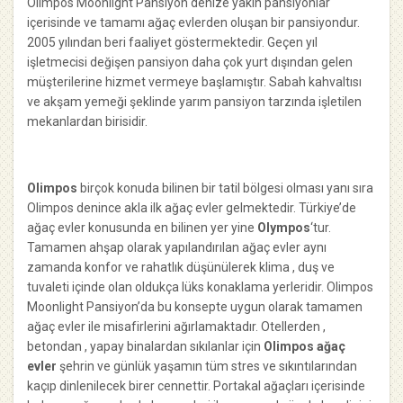
Olimpos Moonlight Pansiyon denize yakın pansiyonlar
içerisinde ve tamamı ağaç evlerden oluşan bir pansiyondur.
2005 yılından beri faaliyet göstermektedir. Geçen yıl
işletmecisi değişen pansiyon daha çok yurt dışından gelen
müşterilerine hizmet vermeye başlamıştır. Sabah kahvaltısı
ve akşam yemeği şeklinde yarım pansiyon tarzında işletilen
mekanlardan birisidir.
Olimpos
birçok konuda bilinen bir tatil bölgesi olması yanı sıra
Olimpos denince akla ilk ağaç evler gelmektedir. Türkiye’de
ağaç evler konusunda en bilinen yer yine
Olympos
‘tur.
Tamamen ahşap olarak yapılandırılan ağaç evler aynı
zamanda konfor ve rahatlık düşünülerek klima , duş ve
tuvaleti içinde olan oldukça lüks konaklama yerleridir. Olimpos
Moonlight Pansiyon’da bu konsepte uygun olarak tamamen
ağaç evler ile misafirlerini ağırlamaktadır. Otellerden ,
betondan , yapay binalardan sıkılanlar için
Olimpos ağaç
evler
şehrin ve günlük yaşamın tüm stres ve sıkıntılarından
kaçıp dinlenilecek birer cennettir. Portakal ağaçları içerisinde