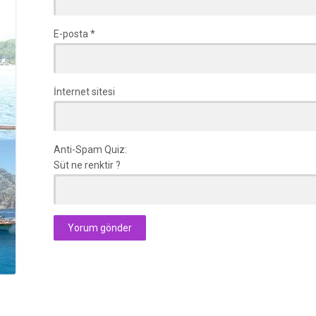
E-posta
*
İnternet sitesi
Anti-Spam Quiz:
Süt ne renktir ?