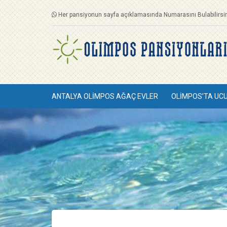
Her pansiyonun sayfa açıklamasında Numarasını Bulabilirsin
ANTALYA OLIMPOS AĞAÇ EVLER
OLIMPOS’TA UC