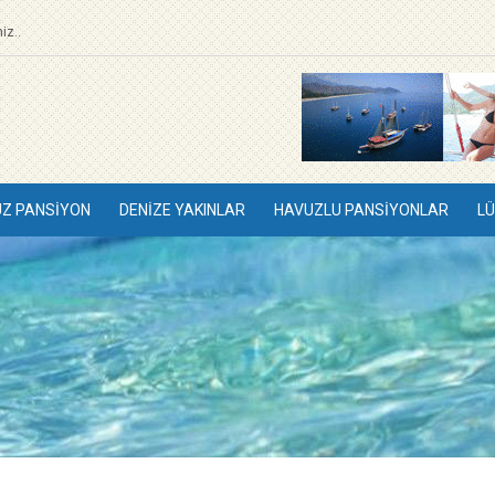
iz..
UZ PANSIYON
DENIZE YAKINLAR
HAVUZLU PANSIYONLAR
LÜ