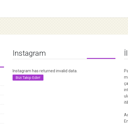
Instagram
İ
Instagram has returned invalid data.
Pa
me
Bizi Takip Edin!
ça
in
ul
it
Ad
Em