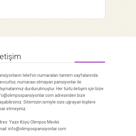
letişim
nsiyonların telefon numaraları tanıtım sayfalarında
vcuttur, numarası olmayan pansiyonlar ile
lışmalarımız durdurulmuştur. Her türlü iletişim için bize
fo@olimpospansiyonlar.com adresinden bize
aşabilirsiniz. Sitemizin ismiyle size uğrayan kişilere
ibar etmeyiniz.
res: Yazır Köyü Olimpos Mevkii
ail: info@olimpospansiyonlar.com