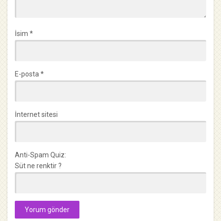
İsim
*
E-posta
*
İnternet sitesi
Anti-Spam Quiz:
Süt ne renktir ?