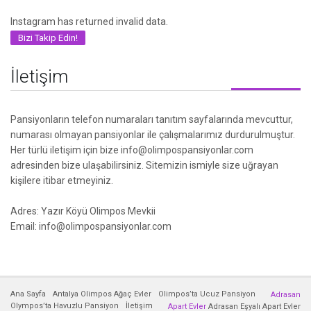
Instagram has returned invalid data.
Bizi Takip Edin!
İletişim
Pansiyonların telefon numaraları tanıtım sayfalarında mevcuttur,
numarası olmayan pansiyonlar ile çalışmalarımız durdurulmuştur.
Her türlü iletişim için bize info@olimpospansiyonlar.com
adresinden bize ulaşabilirsiniz. Sitemizin ismiyle size uğrayan
kişilere itibar etmeyiniz.
Adres: Yazır Köyü Olimpos Mevkii
Email: info@olimpospansiyonlar.com
Ana Sayfa
Antalya Olimpos Ağaç Evler
Olimpos’ta Ucuz Pansiyon
Adrasan
Olympos’ta Havuzlu Pansiyon
İletişim
Apart Evler
Adrasan Eşyalı Apart Evler