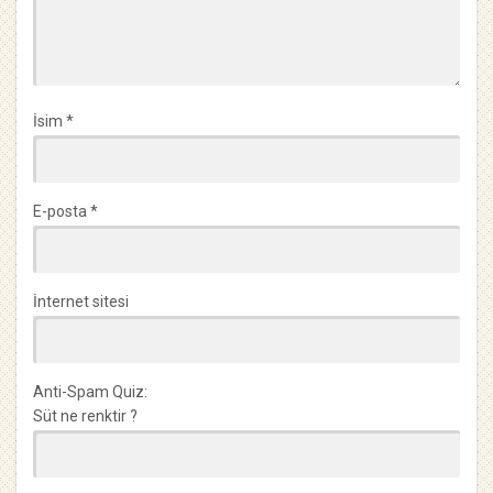
İsim
*
E-posta
*
İnternet sitesi
Anti-Spam Quiz:
Süt ne renktir ?