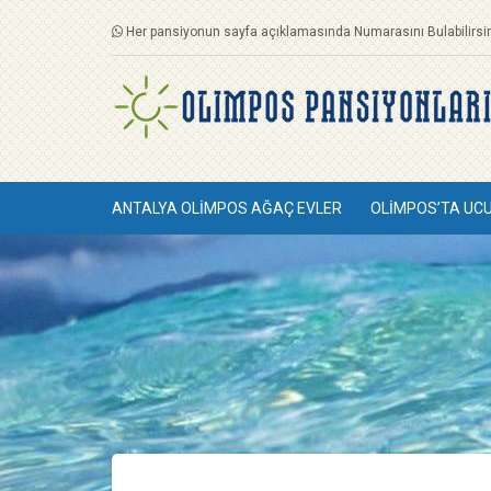
Her pansiyonun sayfa açıklamasında Numarasını Bulabilirsin
ANTALYA OLIMPOS AĞAÇ EVLER
OLIMPOS’TA UC