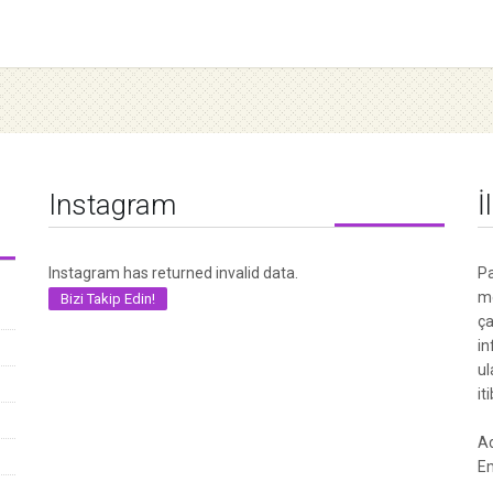
Instagram
İ
Instagram has returned invalid data.
Pa
me
Bizi Takip Edin!
ça
in
ul
it
Ad
Em