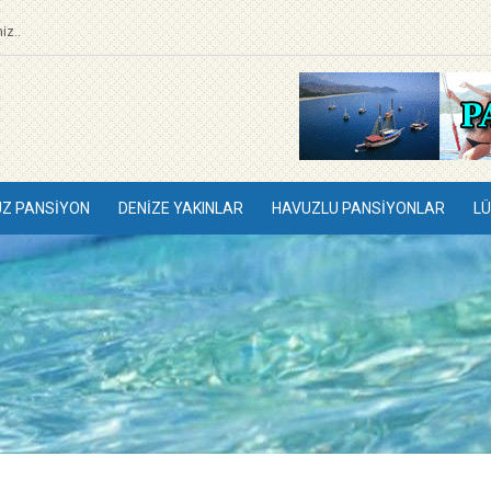
iz..
UZ PANSIYON
DENIZE YAKINLAR
HAVUZLU PANSIYONLAR
LÜ