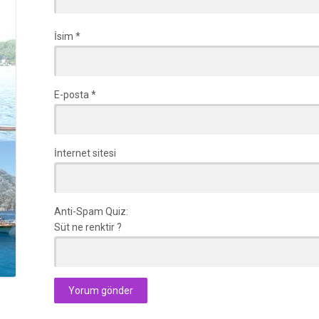
İsim
*
E-posta
*
İnternet sitesi
Anti-Spam Quiz:
Süt ne renktir ?