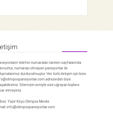
letişim
nsiyonların telefon numaraları tanıtım sayfalarında
vcuttur, numarası olmayan pansiyonlar ile
lışmalarımız durdurulmuştur. Her türlü iletişim için bize
fo@olimpospansiyonlar.com adresinden bize
aşabilirsiniz. Sitemizin ismiyle size uğrayan kişilere
ibar etmeyiniz.
res: Yazır Köyü Olimpos Mevkii
ail: info@olimpospansiyonlar.com