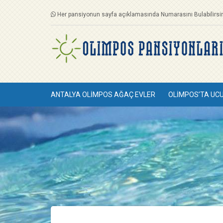
Her pansiyonun sayfa açıklamasında Numarasını Bulabilirsin
ANTALYA OLIMPOS AĞAÇ EVLER
OLIMPOS’TA UC