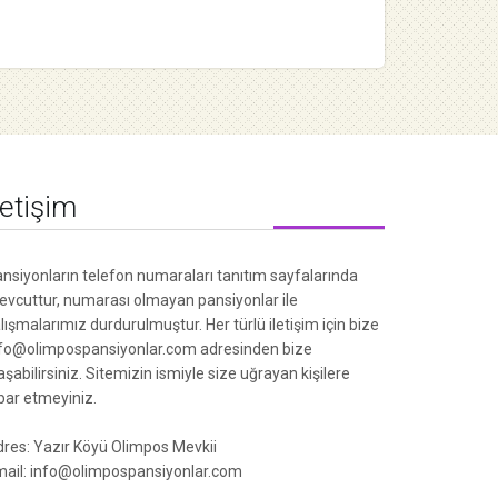
letişim
nsiyonların telefon numaraları tanıtım sayfalarında
vcuttur, numarası olmayan pansiyonlar ile
lışmalarımız durdurulmuştur. Her türlü iletişim için bize
fo@olimpospansiyonlar.com adresinden bize
aşabilirsiniz. Sitemizin ismiyle size uğrayan kişilere
ibar etmeyiniz.
res: Yazır Köyü Olimpos Mevkii
ail: info@olimpospansiyonlar.com