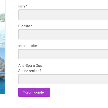
İsim
*
E-posta
*
İnternet sitesi
Anti-Spam Quiz:
Süt ne renktir ?