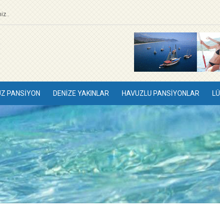
iz..
UZ PANSIYON
DENIZE YAKINLAR
HAVUZLU PANSIYONLAR
LÜ