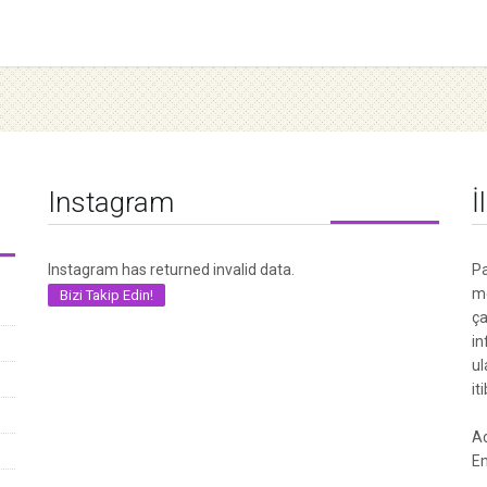
Instagram
İ
Instagram has returned invalid data.
Pa
me
Bizi Takip Edin!
ça
in
ul
it
Ad
Em