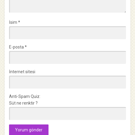
İsim
*
E-posta
*
İnternet sitesi
Anti-Spam Quiz:
Süt ne renktir ?