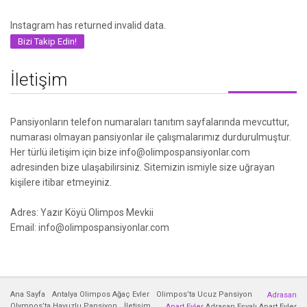
Instagram has returned invalid data.
Bizi Takip Edin!
İletişim
Pansiyonların telefon numaraları tanıtım sayfalarında mevcuttur,
numarası olmayan pansiyonlar ile çalışmalarımız durdurulmuştur.
Her türlü iletişim için bize info@olimpospansiyonlar.com
adresinden bize ulaşabilirsiniz. Sitemizin ismiyle size uğrayan
kişilere itibar etmeyiniz.
Adres: Yazır Köyü Olimpos Mevkii
Email: info@olimpospansiyonlar.com
Ana Sayfa
Antalya Olimpos Ağaç Evler
Olimpos’ta Ucuz Pansiyon
Adrasan
Olympos’ta Havuzlu Pansiyon
İletişim
Apart Evler
Adrasan Eşyalı Apart Evler