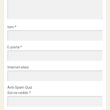
İsim
*
E-posta
*
İnternet sitesi
Anti-Spam Quiz:
Süt ne renktir ?