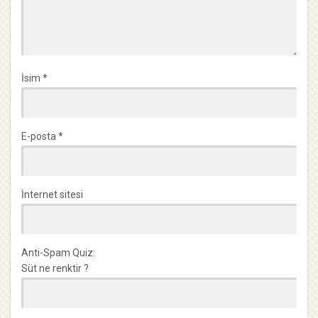
İsim
*
E-posta
*
İnternet sitesi
Anti-Spam Quiz:
Süt ne renktir ?