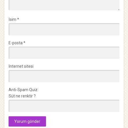
İsim
*
E-posta
*
İnternet sitesi
Anti-Spam Quiz:
Süt ne renktir ?