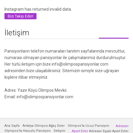
Instagram has returned invalid data.
Bizi Takip Edin!
İletişim
Pansiyonların telefon numaraları tanıtım sayfalarında mevcuttur,
numarası olmayan pansiyonlar ile çalışmalarımız durdurulmuştur.
Her türlü iletişim için bize info@olimpospansiyonlar.com
adresinden bize ulaşabilirsiniz. Sitemizin ismiyle size uğrayan
kişilere itibar etmeyiniz.
Adres: Yazır Köyü Olimpos Mevkii
Email: info@olimpospansiyonlar.com
Ana Sayfa
Antalya Olimpos Ağaç Evler
Olimpos’ta Ucuz Pansiyon
Adrasan
Olympos’ta Havuzlu Pansiyon
İletişim
Apart Evler
Adrasan Eşyalı Apart Evler