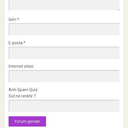
İsim
*
E-posta
*
İnternet sitesi
Anti-Spam Quiz:
Süt ne renktir ?