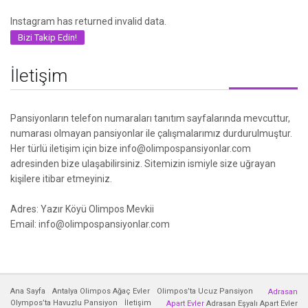
Instagram has returned invalid data.
Bizi Takip Edin!
İletişim
Pansiyonların telefon numaraları tanıtım sayfalarında mevcuttur,
numarası olmayan pansiyonlar ile çalışmalarımız durdurulmuştur.
Her türlü iletişim için bize info@olimpospansiyonlar.com
adresinden bize ulaşabilirsiniz. Sitemizin ismiyle size uğrayan
kişilere itibar etmeyiniz.
Adres: Yazır Köyü Olimpos Mevkii
Email: info@olimpospansiyonlar.com
Ana Sayfa
Antalya Olimpos Ağaç Evler
Olimpos’ta Ucuz Pansiyon
Adrasan
Olympos’ta Havuzlu Pansiyon
İletişim
Apart Evler
Adrasan Eşyalı Apart Evler