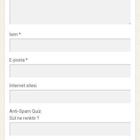
İsim
*
E-posta
*
İnternet sitesi
Anti-Spam Quiz:
Süt ne renktir ?