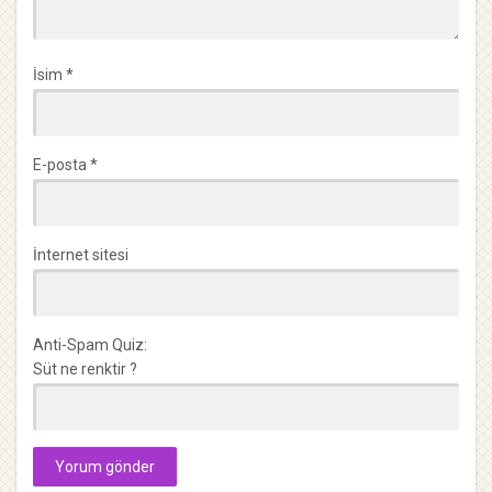
İsim
*
E-posta
*
İnternet sitesi
Anti-Spam Quiz:
Süt ne renktir ?