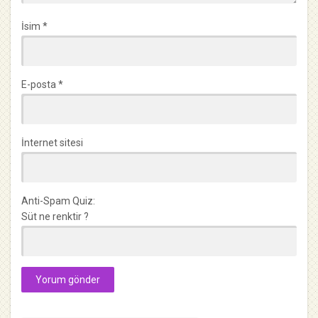
İsim
*
E-posta
*
İnternet sitesi
Anti-Spam Quiz:
Süt ne renktir ?