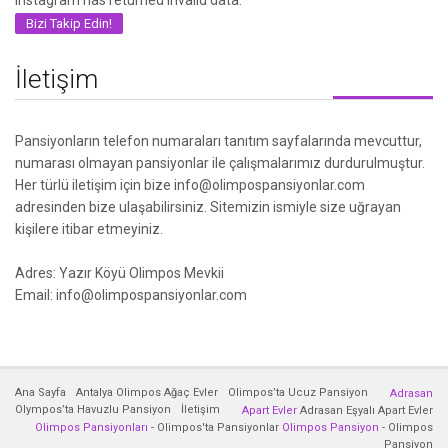
Instagram has returned invalid data.
Bizi Takip Edin!
İletişim
Pansiyonların telefon numaraları tanıtım sayfalarında mevcuttur,
numarası olmayan pansiyonlar ile çalışmalarımız durdurulmuştur.
Her türlü iletişim için bize info@olimpospansiyonlar.com
adresinden bize ulaşabilirsiniz. Sitemizin ismiyle size uğrayan
kişilere itibar etmeyiniz.
Adres: Yazır Köyü Olimpos Mevkii
Email: info@olimpospansiyonlar.com
Ana Sayfa
Antalya Olimpos Ağaç Evler
Olimpos’ta Ucuz Pansiyon
Adrasan
Olympos’ta Havuzlu Pansiyon
İletişim
Apart Evler
Adrasan Eşyalı Apart Evler
Olimpos Pansiyonları
- Olimpos'ta Pansiyonlar
Olimpos Pansiyon
- Olimpos
Pansiyon