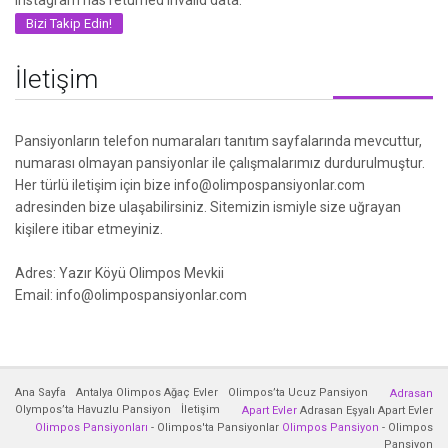
Instagram has returned invalid data.
Bizi Takip Edin!
İletişim
Pansiyonların telefon numaraları tanıtım sayfalarında mevcuttur,
numarası olmayan pansiyonlar ile çalışmalarımız durdurulmuştur.
Her türlü iletişim için bize info@olimpospansiyonlar.com
adresinden bize ulaşabilirsiniz. Sitemizin ismiyle size uğrayan
kişilere itibar etmeyiniz.
Adres: Yazır Köyü Olimpos Mevkii
Email: info@olimpospansiyonlar.com
Ana Sayfa
Antalya Olimpos Ağaç Evler
Olimpos’ta Ucuz Pansiyon
Adrasan
Olympos’ta Havuzlu Pansiyon
İletişim
Apart Evler
Adrasan Eşyalı Apart Evler
Olimpos Pansiyonları
- Olimpos'ta Pansiyonlar
Olimpos Pansiyon
- Olimpos
Pansiyon