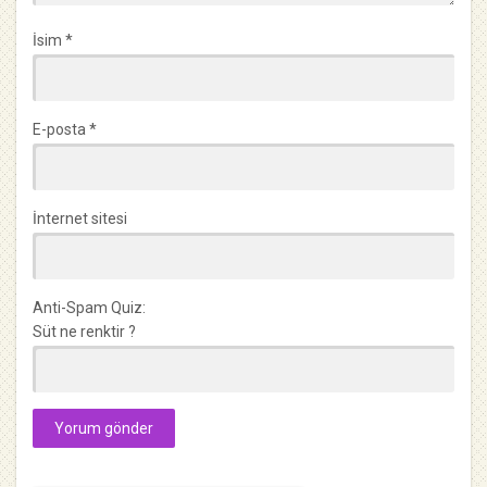
İsim
*
E-posta
*
İnternet sitesi
Anti-Spam Quiz:
Süt ne renktir ?