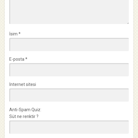
İsim
*
E-posta
*
İnternet sitesi
Anti-Spam Quiz:
Süt ne renktir ?