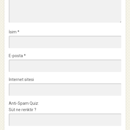
İsim
*
E-posta
*
İnternet sitesi
Anti-Spam Quiz:
Süt ne renktir ?