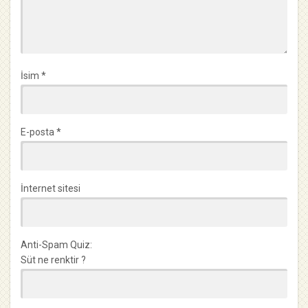
İsim
*
E-posta
*
İnternet sitesi
Anti-Spam Quiz:
Süt ne renktir ?