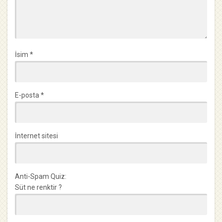
İsim
*
E-posta
*
İnternet sitesi
Anti-Spam Quiz:
Süt ne renktir ?