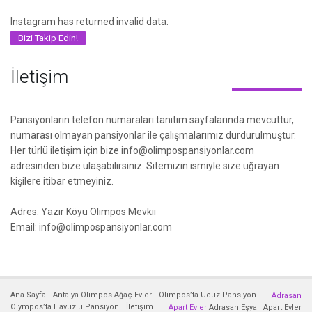
Instagram has returned invalid data.
Bizi Takip Edin!
İletişim
Pansiyonların telefon numaraları tanıtım sayfalarında mevcuttur,
numarası olmayan pansiyonlar ile çalışmalarımız durdurulmuştur.
Her türlü iletişim için bize info@olimpospansiyonlar.com
adresinden bize ulaşabilirsiniz. Sitemizin ismiyle size uğrayan
kişilere itibar etmeyiniz.
Adres: Yazır Köyü Olimpos Mevkii
Email: info@olimpospansiyonlar.com
Ana Sayfa
Antalya Olimpos Ağaç Evler
Olimpos’ta Ucuz Pansiyon
Adrasan
Olympos’ta Havuzlu Pansiyon
İletişim
Apart Evler
Adrasan Eşyalı Apart Evler