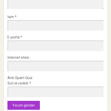
İsim
*
E-posta
*
İnternet sitesi
Anti-Spam Quiz:
Süt ne renktir ?