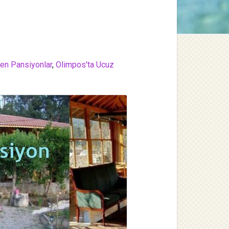
den Pansiyonlar
,
Olimpos'ta Ucuz