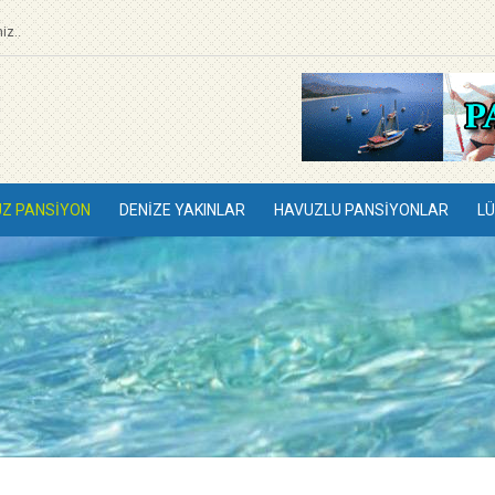
iz..
UZ PANSIYON
DENIZE YAKINLAR
HAVUZLU PANSIYONLAR
LÜ