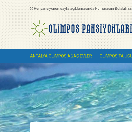
Her pansiyonun sayfa açıklamasında Numarasını Bulabilirsin
ANTALYA OLIMPOS AĞAÇ EVLER
OLIMPOS’TA UC