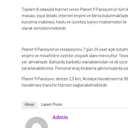
Toplam 8 odasıyla hizmet veren Planet 9 Pansiyon’un tüm k
masası, eşya dolabı, internet erişimi ve klima bulunmaktadır
kurutma makinesi, havlu ve ücretsiz banyo malzemeleri ile d
olarak temizlenmektedir.
Planet 9 Pansiyon’un resepsiyonu 7 gün 24 saat açık tutulma
erişimi ve misafirlere özel bir otopark alanı mevcuttur. T
yer almaktadır. Bahçede barbekü olanaklarından ve ek ücre
yararlanabilirsiniz. Personel araç kiralama gibi konularda y
Planet 9 Pansiyon, denize 2,5 km, Antalya Havalimanı’na 9
havalimanı transfer hizmeti sağlanabilmektedir.
About
Latest Posts
Admin