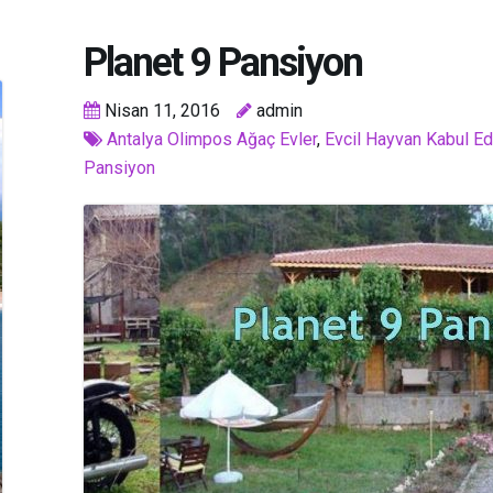
Planet 9 Pansiyon
Nisan 11, 2016
admin
Antalya Olimpos Ağaç Evler
,
Evcil Hayvan Kabul E
Pansiyon