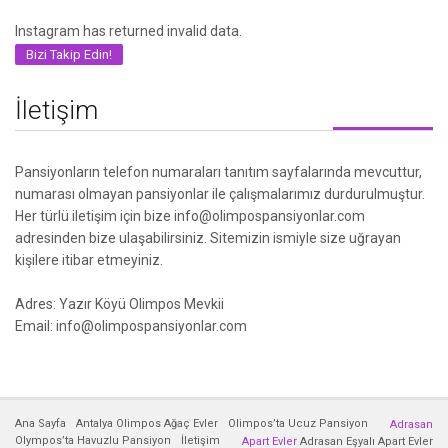
Instagram has returned invalid data.
Bizi Takip Edin!
İletişim
Pansiyonların telefon numaraları tanıtım sayfalarında mevcuttur,
numarası olmayan pansiyonlar ile çalışmalarımız durdurulmuştur.
Her türlü iletişim için bize info@olimpospansiyonlar.com
adresinden bize ulaşabilirsiniz. Sitemizin ismiyle size uğrayan
kişilere itibar etmeyiniz.
Adres: Yazır Köyü Olimpos Mevkii
Email: info@olimpospansiyonlar.com
Ana Sayfa
Antalya Olimpos Ağaç Evler
Olimpos’ta Ucuz Pansiyon
Adrasan
Olympos’ta Havuzlu Pansiyon
İletişim
Apart Evler
Adrasan Eşyalı Apart Evler