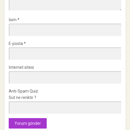
İsim
*
E-posta
*
İnternet sitesi
Anti-Spam Quiz:
Süt ne renktir ?