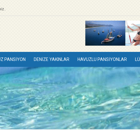
iz..
UZ PANSIYON
DENIZE YAKINLAR
HAVUZLU PANSIYONLAR
LÜ