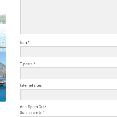
İsim
*
E-posta
*
İnternet sitesi
Anti-Spam Quiz:
Süt ne renktir ?