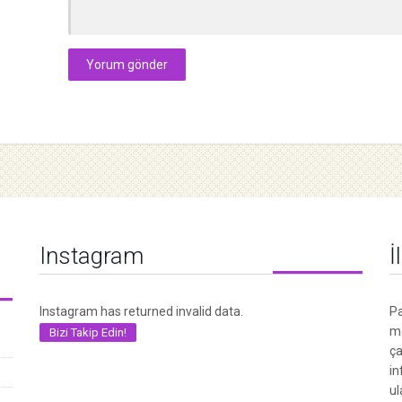
Instagram
İ
Instagram has returned invalid data.
Pa
me
Bizi Takip Edin!
ça
in
ul