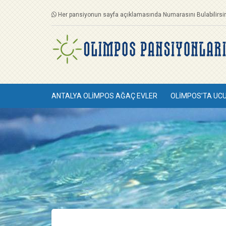
Her pansiyonun sayfa açıklamasında Numarasını Bulabilirsin
ANTALYA OLIMPOS AĞAÇ EVLER
OLIMPOS’TA UC